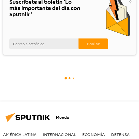
Suscríbete al boletín 'Lo
más importante del día con
Sputnik '
Mundo
AMÉRICA LATINA
INTERNACIONAL
ECONOMÍA
DEFENSA
M