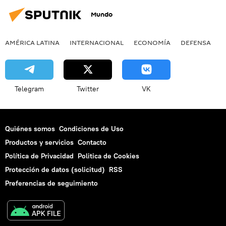
Mundo
AMÉRICA LATINA
INTERNACIONAL
ECONOMÍA
DEFENSA
M
Telegram
Twitter
VK
Quiénes somos
Condiciones de Uso
Productos y servicios
Contacto
Política de Privacidad
Politica de Cookies
Protección de datos (solicitud)
RSS
Preferencias de seguimiento