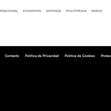
RNACIONAL
ECONOMÍA
DEFENSA
MULTIMEDIA
RADIO
Contacto
Política de Privacidad
Politica de Cookies
Protec