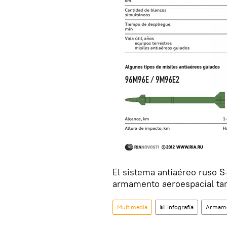
El sistema antiaéreo ruso S
armamento aeroespacial ta
Multimedia
📊 Infografía
Armame