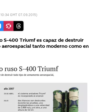
:
10:34 GMT 07.09.2015
)
so S-400 Triumf es capaz de destruir
 aeroespacial tanto moderno como en