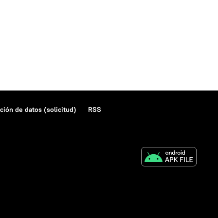
ción de datos (solicitud)
RSS