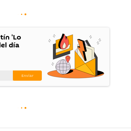
tín 'Lo
el día