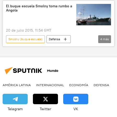
El buque escuela Smolny toma rumbo a
Angola
20 de julio 2015, 11:54 GMT
Smolny (buque escuela)
Defensa
4
más
buques de guerra
Rusia
España
noticias
Mundo
AMÉRICA LATINA
INTERNACIONAL
ECONOMÍA
DEFENSA
M
Telegram
Twitter
VK