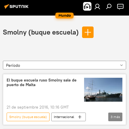
Mundo
Smolny (buque escuela)
Período
El buque escuela ruso Smolny sale de
puerto de Malta
21 de septiembre 2016, 10:16 GMT
Smolny (buque escuela)
Internacional
3
más
Rusia
Román Mártov
noticias