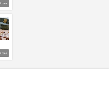
6
más
6
más