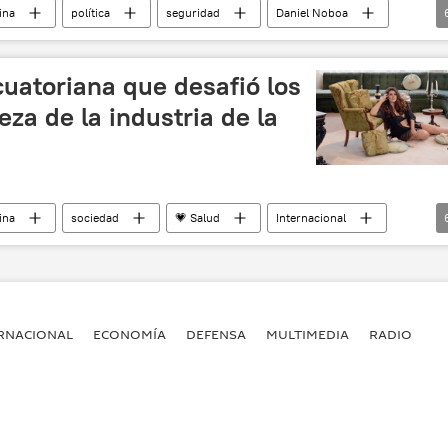
ina
política
seguridad
Daniel Noboa
Quito
Gustavo Petro
Comunidad Andina
cuatoriana que desafió los
eza de la industria de la
ina
sociedad
💗 Salud
Internacional
da
modelos
plus size
noticias
RNACIONAL
ECONOMÍA
DEFENSA
MULTIMEDIA
RADIO