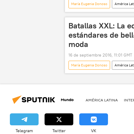
María Eugenia Donoso
América Lat
Ecuador
Colombia
CAN
Batallas XXL: La e
estándares de bell
moda
16 de septiembre 2016, 11:01 GMT
María Eugenia Donoso
América Lat
Ecuador
belleza
mo
Mundo
AMÉRICA LATINA
INTE
Telegram
Twitter
VK