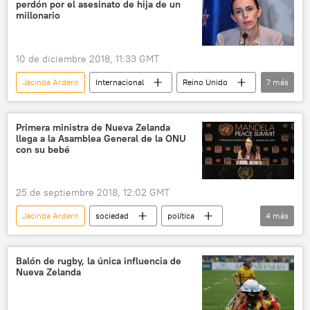
perdón por el asesinato de hija de un
millonario
10 de diciembre 2018, 11:33 GMT
Jacinda Ardern
Internacional
Reino Unido
7
más
Nueva Zelanda
condolencias
asesinato
jóvenes
perdón
Primera ministra de Nueva Zelanda
llega a la Asamblea General de la ONU
🌏 Asia
noticias
con su bebé
25 de septiembre 2018, 12:02 GMT
Jacinda Ardern
sociedad
política
4
más
Nueva Zelanda
Asamblea General de la ONU
bebé
noticias
Balón de rugby, la única influencia de
Nueva Zelanda