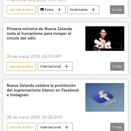
Jacinda Ardern
📷 Fotos
Multimedia
8
más
líderes
mujeres
políticos
Kolinda Grabar-Kitarovic
Mette Frederiksen
Primera ministra de Nueva Zelanda
insta al humanismo para romper el
Kersti Kaljulaid
Maia Sandu
círculo del odio
Jeanine Áñez
29 de marzo 2019, 04:13 GMT
Jacinda Ardern
Internacional
7
más
Tiroteo múltiple en mezquitas de Nueva Zelanda
Nueva Zelanda
odio
supremacistas
Nueva Zelanda celebra la prohibición
del supremacismo blanco en Facebook
xenofobia
🌏 Asia
noticias
e Instagram
28 de marzo 2019, 05:28 GMT
Jacinda Ardern
Internacional
7
más