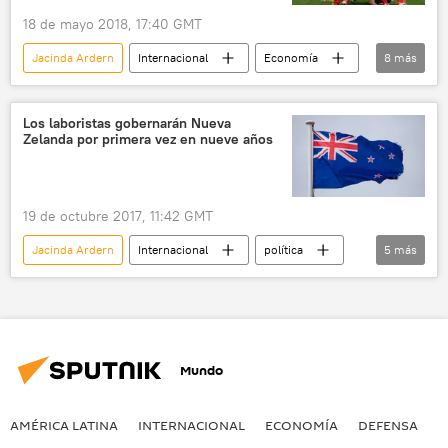
18 de mayo 2018, 17:40 GMT
Jacinda Ardern
Internacional
Economía
8
más
🌏 Australia y Oceanía
China
Nueva Zelanda
Fiyi
influencia
Los laboristas gobernarán Nueva
Zelanda por primera vez en nueve años
rugby
🌏 Asia
noticias
19 de octubre 2017, 11:42 GMT
Jacinda Ardern
Internacional
política
5
más
Nueva Zelanda
elecciones
laboristas
🌏 Asia
noticias
Mundo
AMÉRICA LATINA
INTERNACIONAL
ECONOMÍA
DEFENSA
M