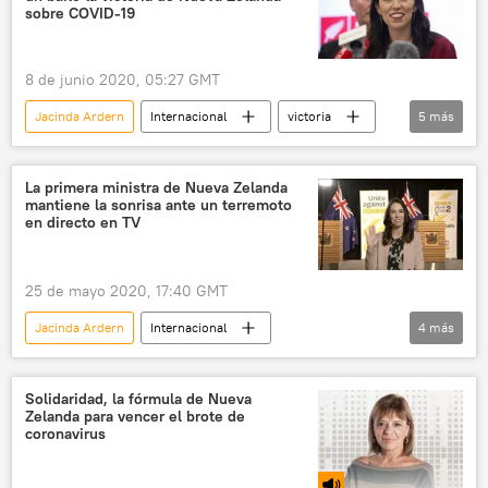
primer ministro
noticias
sobre COVID-19
8 de junio 2020, 05:27 GMT
Jacinda Ardern
Internacional
victoria
5
más
COVID-19
coronavirus
Nueva Zelanda
🌏 Asia
noticias
La primera ministra de Nueva Zelanda
mantiene la sonrisa ante un terremoto
en directo en TV
25 de mayo 2020, 17:40 GMT
Jacinda Ardern
Internacional
4
más
Nueva Zelanda
terremoto
🌏 Asia
noticias
Solidaridad, la fórmula de Nueva
Zelanda para vencer el brote de
coronavirus