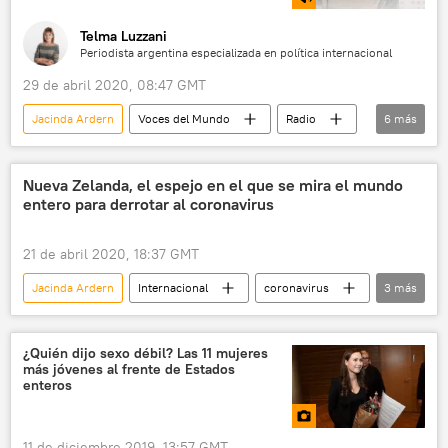
Telma Luzzani
Periodista argentina especializada en política internacional
29 de abril 2020, 08:47 GMT
Jacinda Ardern
Voces del Mundo
Radio
6
más
Nueva Zelanda
coronavirus
combate
éxito
cuarentena
Nueva Zelanda, el espejo en el que se mira el mundo
entero para derrotar al coronavirus
Cuba
21 de abril 2020, 18:37 GMT
Jacinda Ardern
Internacional
coronavirus
3
más
Nueva Zelanda
🌏 Asia
noticias
¿Quién dijo sexo débil? Las 11 mujeres
más jóvenes al frente de Estados
enteros
11 de diciembre 2019, 13:57 GMT