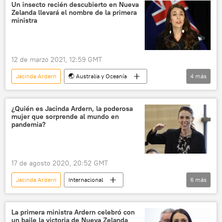
ómicron (variante de SARS-CoV-2)
Un insecto recién descubierto en Nueva
Zelanda llevará el nombre de la primera
ministra
12 de marzo 2021, 12:59 GMT
Jacinda Ardern
🌏 Australia y Oceanía
4
más
Nueva Zelanda
insectos
medioambiente
Internacional
¿Quién es Jacinda Ardern, la poderosa
mujer que sorprende al mundo en
pandemia?
17 de agosto 2020, 20:52 GMT
Jacinda Ardern
Internacional
6
más
Nueva Zelanda
coronavirus
pandemia de coronavirus
COVID-19
La primera ministra Ardern celebró con
un baile la victoria de Nueva Zelanda