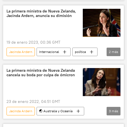
Nueva Zelanda
La primera ministra de Nueva Zelanda,
Jacinda Ardern, anuncia su dimisión
19 de enero 2023, 00:36 GMT
Jacinda Ardern
Internacional
política
2
más
seguridad
Nueva Zelanda
La primera ministra de Nueva Zelanda
cancela su boda por culpa de ómicron
23 de enero 2022, 04:51 GMT
Jacinda Ardern
🌏 Australia y Oceanía
3
más
Nueva Zelanda
COVID-19