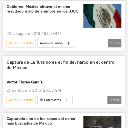
JJOO de Río de Janeiro de 2016
noticias
Gobierno: México obtuvo el mismo
resultado malo de siempre en los JJOO
22 de agosto 2016, 18:50 GMT
Alfredo Castillo
América Latina
7
más
Internacional
⚽ Deportes
Juegos Olímpicos y Paralímpicos de Río de Janeiro 2016
Captura de La Tuta no es el fin del narco en el centro
de México
México
Aurelio Nuño
JJOO de Río de Janeiro de 2016
noticias
Víctor Flores García
27 de febrero 2015, 20:33 GMT
Alfredo Castillo
💬 Entrevistas
8
más
💬 Opinión y Análisis
México
EEUU
Joaquín el 'Chapo' Guzmán
Servando Gómez
Capturado uno de los capos del narco
más buscados de México
José Reveles
Ismael 'Mayo' Zambada