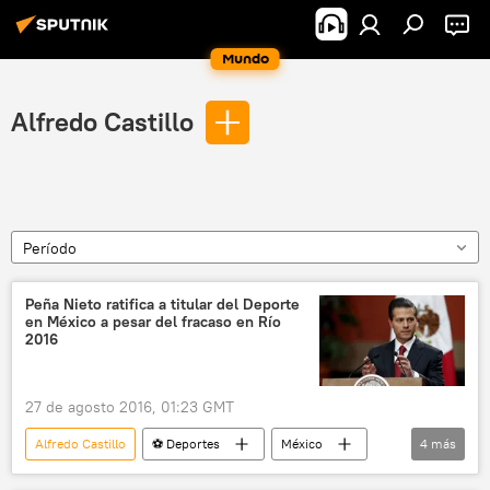
Mundo
Alfredo Castillo
Período
Peña Nieto ratifica a titular del Deporte
en México a pesar del fracaso en Río
2016
27 de agosto 2016, 01:23 GMT
Alfredo Castillo
⚽ Deportes
México
4
más
Enrique Peña Nieto
Conade