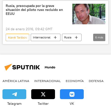
EEUU
Víktor Bout
apelación
Rusia, preocupada por la grave
situación del piloto ruso recluido en
noticias
EEUU
24 de enero 2016, 09:42 GMT
Alexéi Tarásov
Internacional
Rusia
6
más
EEUU
Konstantín Dolgov
Konstantín Yaroshenko
Consulado general de Rusia en Nueva York
Mundo
Fort Dix
noticias
AMÉRICA LATINA
INTERNACIONAL
ECONOMÍA
DEFENSA
M
Telegram
Twitter
VK