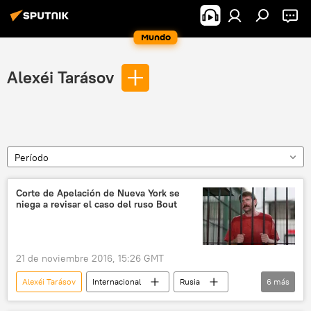
Mundo
Alexéi Tarásov
Período
Corte de Apelación de Nueva York se
niega a revisar el caso del ruso Bout
21 de noviembre 2016, 15:26 GMT
Alexéi Tarásov
Internacional
Rusia
6
más
América del Norte
El caso de Víctor Bout