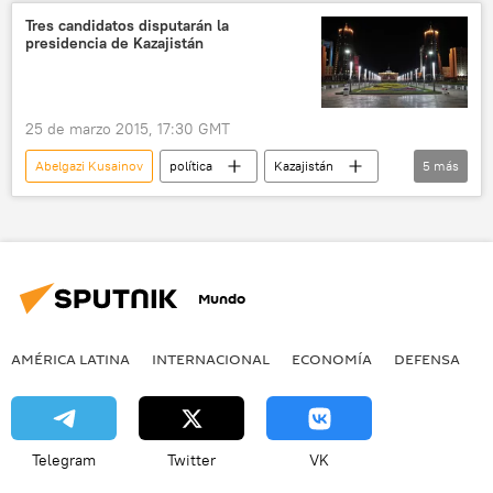
Nur Otan (partido)
elecciones
Tres candidatos disputarán la
presidencia de Kazajistán
noticias
25 de marzo 2015, 17:30 GMT
Abelgazi Kusainov
política
Kazajistán
5
más
Nursultán Nazarbáyev
Turgún Sizdikov
Comisión Electoral Central (Kazajistán)
elecciones
noticias
Mundo
AMÉRICA LATINA
INTERNACIONAL
ECONOMÍA
DEFENSA
M
Telegram
Twitter
VK