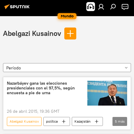
Mundo
Abelgazi Kusainov
Período
Nazarbáyev gana las elecciones
presidenciales con el 97,5%, según
encuesta a pie de urna
26 de abril 2015, 19:36 GMT
Abelgazi Kusainov
política
Kazajistán
5
más
Nursultán Nazarbáyev
Turgún Sizdikov