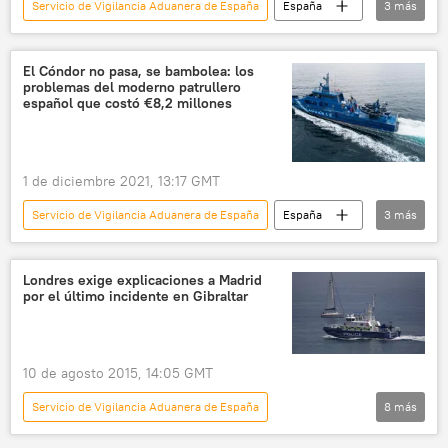
Servicio de Vigilancia Aduanera de España
España
3
más
Gibraltar
Peñón
Royal Navy
El Cóndor no pasa, se bambolea: los
problemas del moderno patrullero
español que costó €8,2 millones
1 de diciembre 2021, 13:17 GMT
Servicio de Vigilancia Aduanera de España
España
3
más
Agencia Tributaria (AEAT)
🛡️ Industria militar
patrullero
Londres exige explicaciones a Madrid
por el último incidente en Gibraltar
10 de agosto 2015, 14:05 GMT
Servicio de Vigilancia Aduanera de España
8
más
🌍 Europa
Internacional