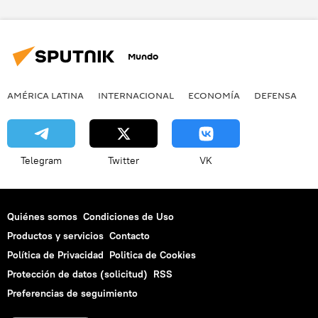
Reino Unido
Gibraltar
Hugo Swine
Embajada del Reino Unido en España
Mundo
Foreign Office
España
noticias
AMÉRICA LATINA
INTERNACIONAL
ECONOMÍA
DEFENSA
M
Telegram
Twitter
VK
Quiénes somos
Condiciones de Uso
Productos y servicios
Contacto
Política de Privacidad
Politica de Cookies
Protección de datos (solicitud)
RSS
Preferencias de seguimiento