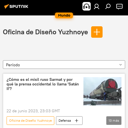
Mundo
Oficina de Diseño Yuzhnoye
Período
¿Cómo es el misil ruso Sarmat y por
qué la prensa occidental lo llama 'Satán
II'?
22 de junio 2023, 23:03 GMT
Oficina de Diseño Yuzhnoye
Defensa
13
más