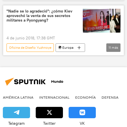
Ucrania
EEUU
Avangard (banco)
Sarmat
misiles balísticos
"Nadie se lo agradeció": ¿cómo Kiev
aprovechó la venta de sus secretos
misil intercontinental
🛡️ Industria militar
militares a Pyongyang?
🛡️ Fuerzas Armadas
Vladímir Putin
Washington
Rusia
4 de junio 2018, 17:38 GMT
Fuerzas Armadas de Rusia
Oficina de Diseño Yuzhnoye
🌍 Europa
11
más
💬 Opinión y Análisis
Defensa
Internacional
💬 Opinión y Análisis
Ucrania
Corea del Norte
Yuzhmash
misiles
Mundo
motores
Tecnología
🌏 Asia
noticias
AMÉRICA LATINA
INTERNACIONAL
ECONOMÍA
DEFENSA
M
Telegram
Twitter
VK