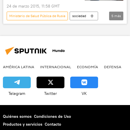
24 de marzo 2015, 11:58 GMT
Ministerio de Salud Pública de Rusia
sociedad
5
más
💗 Salud
Teresa Kasáeva
tuberculosis
Rusia
noticias
Mundo
AMÉRICA LATINA
INTERNACIONAL
ECONOMÍA
DEFENSA
M
Telegram
Twitter
VK
Quiénes somos
Condiciones de Uso
Productos y servicios
Contacto