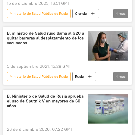
15 de diciembre 2023, 16:51 GMT
Ministerio de Salud Pública de Rusia
Ciencia
4
más
medicina
💗 Salud
Rusia
rodilla
El ministro de Salud ruso llama al G20 a
quitar barreras al desplazamiento de los
vacunados
5 de septiembre 2021, 15:28 GMT
Ministerio de Salud Pública de Rusia
Rusia
4
más
G20
vacunación
COVID-19
pandemia de coronavirus
El Ministerio de Salud de Rusia aprueba
el uso de Sputnik V en mayores de 60
años
26 de diciembre 2020, 07:22 GMT