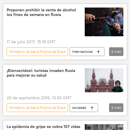
Rusia
China
🌏 Asia
Proponen prohibir la venta de alcohol
los fines de semana en Rusia
noticias
17 de julio 2017, 15:18 GMT
Ministerio de Salud Pública de Rusia
Internacional
6
más
Rusia
💬 Opinión y Análisis
alcohol
alcoholismo
iniciativa
noticias
¡Bienvenidos!: turistas invaden Rusia
para mejorar su salud
20 de septiembre 2016, 13:30 GMT
Ministerio de Salud Pública de Rusia
sociedad
5
más
💗 Salud
Internacional
Rusia
🧭 Destinos
noticias
La epidemia de gripe se cobra 107 vidas