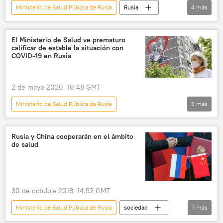
Ministerio de Salud Pública de Rusia
Rusia
4
más
Internacional
Sputnik V (vacuna)
vacunación contra el COVID-19
noticias
El Ministerio de Salud ve prematuro
calificar de estable la situación con
COVID-19 en Rusia
2 de mayo 2020, 10:48 GMT
Ministerio de Salud Pública de Rusia
5
más
📰 El coronavirus en Rusia
Rusia
Internacional
coronavirus
noticias
Rusia y China cooperarán en el ámbito
de salud
30 de octubre 2018, 14:52 GMT
Ministerio de Salud Pública de Rusia
sociedad
7
más
💗 Salud
Internacional
política