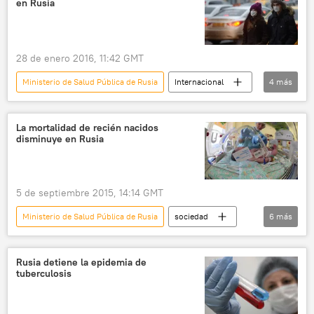
en Rusia
28 de enero 2016, 11:42 GMT
Ministerio de Salud Pública de Rusia
Internacional
4
más
Rusia
Pandemia de la gripe AH1N1
gripe porcina
noticias
La mortalidad de recién nacidos
disminuye en Rusia
5 de septiembre 2015, 14:14 GMT
Ministerio de Salud Pública de Rusia
sociedad
6
más
💗 Salud
Internacional
Rusia
mortalidad
Oleg Salagái
noticias
Rusia detiene la epidemia de
tuberculosis