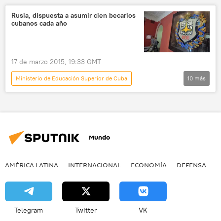
Rusia, dispuesta a asumir cien becarios
cubanos cada año
17 de marzo 2015, 19:33 GMT
Ministerio de Educación Superior de Cuba
10
más
América Latina
Internacional
Cuba
Larisa Efrémova
Ministerio de Educación de Rusia
Mundo
Agencia Federal Rossatrudnichestvo
Universidad Técnica Bauman
AMÉRICA LATINA
INTERNACIONAL
ECONOMÍA
DEFENSA
M
Universidad Rusa de la Amistad de los Pueblos
Konstantín Kosachov
noticias
Telegram
Twitter
VK