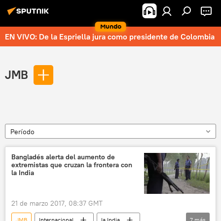
Mundo
EN VIVO: De la Espriella jura como presidente de Colombia
JMB
Período
Bangladés alerta del aumento de
extremistas que cruzan la frontera con
la India
21 de marzo 2017, 08:37 GMT
JMB
Internacional
la India
7
más