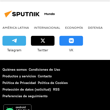
noticias
Mundo
AMÉRICA LATINA
INTERNACIONAL
ECONOMÍA
DEFENSA
M
Telegram
Twitter
VK
Quiénes somos
Condiciones de Uso
Productos y servicios
Contacto
Política de Privacidad
Politica de Cookies
Protección de datos (solicitud)
RSS
Preferencias de seguimiento