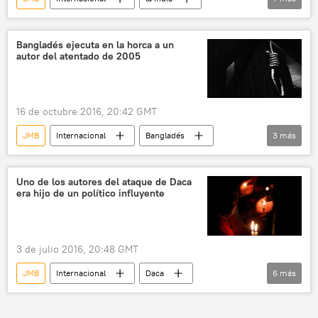
Bangladés
extremismo
🌏 Asia
ISIS
terrorismo
seguridad
Bangladés ejecuta en la horca a un
autor del atentado de 2005
noticias
16 de octubre 2016, 20:42 GMT
JMB
Internacional
Bangladés
3
más
pena de muerte
🌏 Asia
noticias
Uno de los autores del ataque de Daca
era hijo de un político influyente
3 de julio 2016, 20:48 GMT
JMB
Internacional
Daca
6
más
Bangladés
Rohan Imtiaz
Imtiaz Jan Babul
🌏 Asia
terrorismo