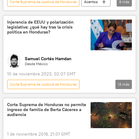
Corte Suprema de Justicia de Honduras
Acentos
8
más
política
José Antonio Kast
Gabriel Boric
Chile
México
Injerencia de EEUU y polarización
legislativa: ¿qué hay tras la crisis
Brasil
ONU
Michelle Bachelet
política en Honduras?
Samuel Cortés Hamdan
Desde México
10 de noviembre 2023, 02:07 GMT
Corte Suprema de Justicia de Honduras
13
más
América Latina
Honduras
Elecciones generales en Honduras (2021)
Corte Suprema de Honduras no permite
ingreso de familia de Berta Cáceres a
Congreso de Honduras
Xiomara Castro
audiencia
Marco Rubio
Manuel Zelaya
Washington
EEUU
1 de noviembre 2018, 21:01 GMT