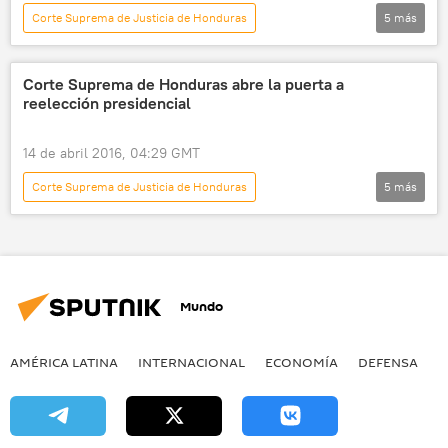
Partido Nacional (PN)
Corte Suprema de Justicia de Honduras
5
más
Gobierno de Estados Unidos
BRICS
América Latina
Internacional
💬 Opinión y Análisis
Honduras
Berta Cáceres
noticias
Corte Suprema de Honduras abre la puerta a
reelección presidencial
14 de abril 2016, 04:29 GMT
Corte Suprema de Justicia de Honduras
5
más
América Latina
Internacional
Honduras
reelección
noticias
Mundo
AMÉRICA LATINA
INTERNACIONAL
ECONOMÍA
DEFENSA
M