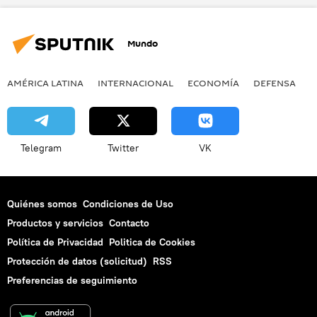
desaparición forzada
desaparecidos
México
Jalisco
Mundo
AMÉRICA LATINA
INTERNACIONAL
ECONOMÍA
DEFENSA
M
Telegram
Twitter
VK
Quiénes somos
Condiciones de Uso
Productos y servicios
Contacto
Política de Privacidad
Politica de Cookies
Protección de datos (solicitud)
RSS
Preferencias de seguimiento