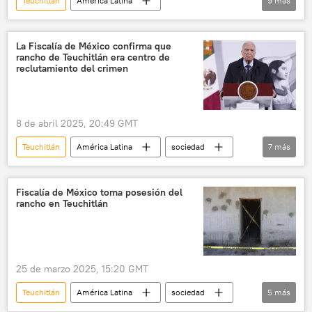
Teuchitlán
América Latina
9
más
Andrés Manuel López Obrador
Claudia Sheinbaum
México
La Fiscalía de México confirma que
rancho de Teuchitlán era centro de
sociedad
Instagram
TikTok
reclutamiento del crimen
Facebook (red social)
X (red social)
💬 Opinión y Análisis
8 de abril 2025, 20:49 GMT
Teuchitlán
América Latina
sociedad
7
más
seguridad
México
Jalisco
CJNG
crimen organizado
crimen
Fiscalía de México toma posesión del
rancho en Teuchitlán
narcotráfico
25 de marzo 2025, 15:20 GMT
Teuchitlán
América Latina
sociedad
5
más