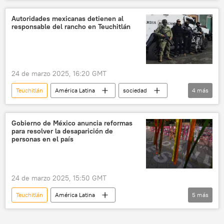
seguridad
México
Jalisco
CJNG
Fiscalía General de México
Autoridades mexicanas detienen al
responsable del rancho en Teuchitlán
24 de marzo 2025, 16:20 GMT
Teuchitlán
América Latina
sociedad
4
más
seguridad
Omar García Harfuch
Jalisco
CJNG
Gobierno de México anuncia reformas
para resolver la desaparición de
personas en el país
24 de marzo 2025, 15:50 GMT
Teuchitlán
América Latina
5
más
Ernestina Godoy
seguridad