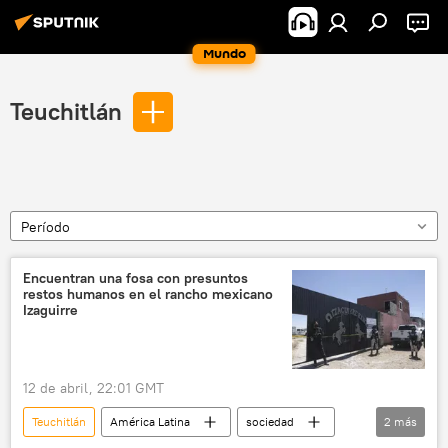
Mundo
Teuchitlán
Período
Encuentran una fosa con presuntos
restos humanos en el rancho mexicano
Izaguirre
12 de abril, 22:01 GMT
Teuchitlán
América Latina
sociedad
2
más