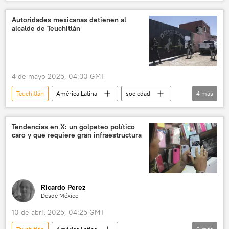
Jalisco
seguridad
Autoridades mexicanas detienen al
alcalde de Teuchitlán
4 de mayo 2025, 04:30 GMT
Teuchitlán
América Latina
sociedad
4
más
Jalisco
CJNG
seguridad
México
Tendencias en X: un golpeteo político
caro y que requiere gran infraestructura
Ricardo Perez
Desde México
10 de abril 2025, 04:25 GMT