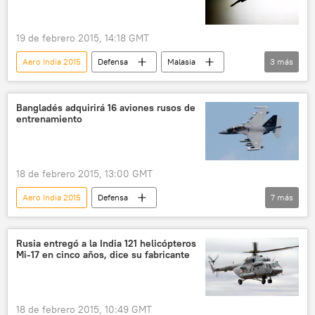
19 de febrero 2015, 14:18 GMT
Aero India 2015
Defensa
Malasia
3
más
MiG-29
Rusia
noticias
Bangladés adquirirá 16 aviones rusos de
entrenamiento
18 de febrero 2015, 13:00 GMT
Aero India 2015
Defensa
7
más
Armamentos modernos de Rusia
Bangladés
Vitali Borodich
Irkut
Yak-130
Rusia entregó a la India 121 helicópteros
Mi-17 en cinco años, dice su fabricante
Rusia
noticias
18 de febrero 2015, 10:49 GMT