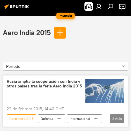
Mundo
Aero India 2015
Período
Rusia amplía la cooperación con India y
otros países tras la feria Aero India 2015
22 de febrero 2015, 14:40 GMT
Aero India 2015
Defensa
Internacional
8
más
Rusia e India promueven cooperación bilateral