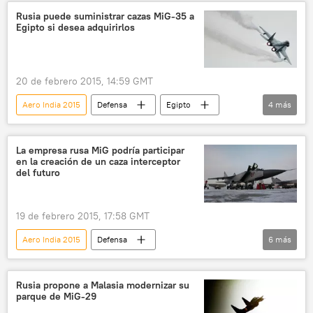
Bangladés
Nepal
Anatoli Punchuk
Rusia puede suministrar cazas MiG-35 a
Egipto si desea adquirirlos
la India
Rusia
🌏 Asia
noticias
20 de febrero 2015, 14:59 GMT
Aero India 2015
Defensa
Egipto
4
más
corporación aeronáutica MiG
MiG-35
Rusia
noticias
La empresa rusa MiG podría participar
en la creación de un caza interceptor
del futuro
19 de febrero 2015, 17:58 GMT
Aero India 2015
Defensa
6
más
Serguéi Korotkov
MiG
PAK DP
MiG-31
avión de caza
Rusia
Rusia propone a Malasia modernizar su
parque de MiG-29
noticias