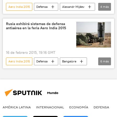
Aero India 2015
Defensa
Alexandr Mijéev
4
más
Mi-17
la India
Rusia
noticias
Rusia exhibirá sistemas de defensa
antiaérea en la feria Aero India 2015
16 de febrero 2015, 19:16 GMT
Aero India 2015
Defensa
Bangalore
6
más
Viacheslav Dzirkaln
Almaz-Antey
S-400 Triumf
Rusia
Tor (sistemas antiaéreos)
noticias
Mundo
AMÉRICA LATINA
INTERNACIONAL
ECONOMÍA
DEFENSA
M