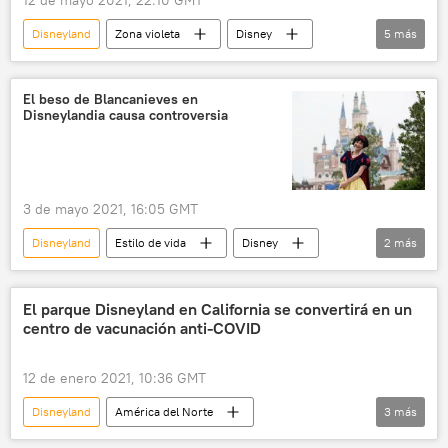
12 de mayo 2021, 22:10 GMT
Disneyland
Zona violeta
Disney
5
más
violencia de género
feminismo
beso
Disney World
El beso de Blancanieves en
Disneylandia causa controversia
Princesas de Disney
3 de mayo 2021, 16:05 GMT
Disneyland
Estilo de vida
Disney
2
más
parque de atracciones
👤 Gente
El parque Disneyland en California se convertirá en un
centro de vacunación anti-COVID
12 de enero 2021, 10:36 GMT
Disneyland
América del Norte
3
más
Internacional
EEUU
vacunación