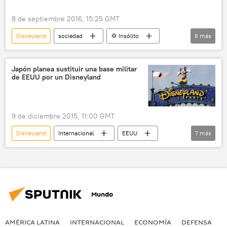
VDNJ (centro de exposiciones)
8 de septiembre 2016, 15:25 GMT
parque de atracciones
futuro
Disneyland
sociedad
💢 Insólito
6
más
Unión Soviética (URSS)
noticias
EEUU
Florida
Orlando
Disney World
niños
noticias
Japón planea sustituir una base militar
de EEUU por un Disneyland
9 de diciembre 2015, 11:00 GMT
Disneyland
Internacional
EEUU
7
más
Japón
Yoshihide Suga
Atsushi Sakima
Takeshi Onaga
base militar
🌏 Asia
noticias
Mundo
AMÉRICA LATINA
INTERNACIONAL
ECONOMÍA
DEFENSA
M