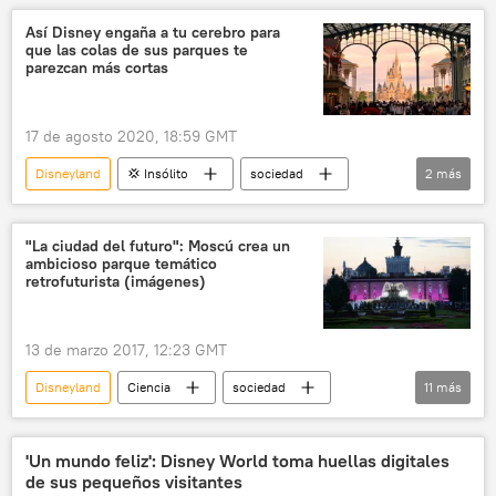
noticias
Así Disney engaña a tu cerebro para
que las colas de sus parques te
parezcan más cortas
17 de agosto 2020, 18:59 GMT
Disneyland
💢 Insólito
sociedad
2
más
cerebro
noticias
"La ciudad del futuro": Moscú crea un
ambicioso parque temático
retrofuturista (imágenes)
13 de marzo 2017, 12:23 GMT
Disneyland
Ciencia
sociedad
11
más
Internacional
Rusia
Tecnología
🎭 Arte y cultura
Moscú
'Un mundo feliz': Disney World toma huellas digitales
de sus pequeños visitantes
JJOO de Sochi 2014