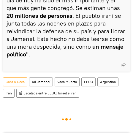
día de hoy ha sido el más importante y el
que más gente congregó. Se estiman unas
20 millones de personas
. El pueblo iraní se
junta todas las noches en plazas para
reivindicar la defensa de su país y para llorar
a Jameneí. Este hecho no debe leerse como
una mera despedida, sino como
un mensaje
político
".
Cara o Ceca
Alí Jameneí
Vaca Muerta
EEUU
Argentina
Irán
📰 Escalada entre EEUU, Israel e Irán