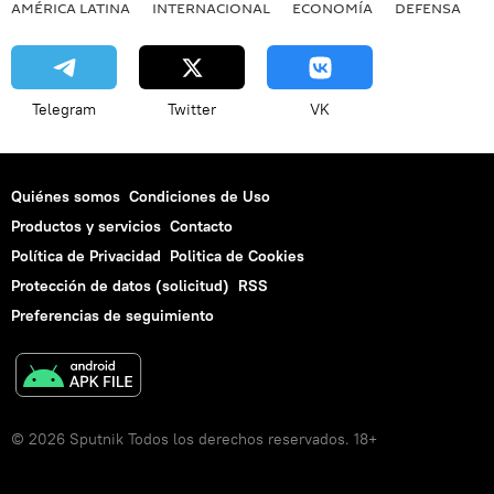
AMÉRICA LATINA
INTERNACIONAL
ECONOMÍA
DEFENSA
M
Telegram
Twitter
VK
Quiénes somos
Condiciones de Uso
Productos y servicios
Contacto
Política de Privacidad
Politica de Cookies
Protección de datos (solicitud)
RSS
Preferencias de seguimiento
© 2026 Sputnik Todos los derechos reservados. 18+