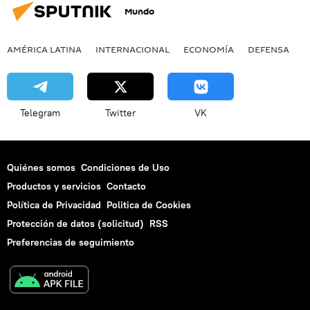
Mundo
AMÉRICA LATINA
INTERNACIONAL
ECONOMÍA
DEFENSA
M
Telegram
Twitter
VK
Quiénes somos
Condiciones de Uso
Productos y servicios
Contacto
Política de Privacidad
Politica de Cookies
Protección de datos (solicitud)
RSS
Preferencias de seguimiento