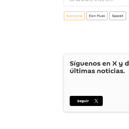
Economía
Elon Musk
SpaceX
Síguenos en
X
y d
últimas noticias.
Seguir