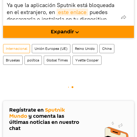
Ya que la aplicación Sputnik está bloqueada
en el extranjero, en
este enlace
puedes
descargarla e instalarla en tu dispositivo
móvil (¡solo para Android!).
Expandir
También tenemos una cuenta
en la red 
social rusa VK
.
Internacional
Unión Europea (UE)
Reino Unido
China
Bruselas
política
Global Times
Yvette Cooper
Regístrate en
Sputnik
Mundo
y comenta las
últimas noticias en nuestro
chat