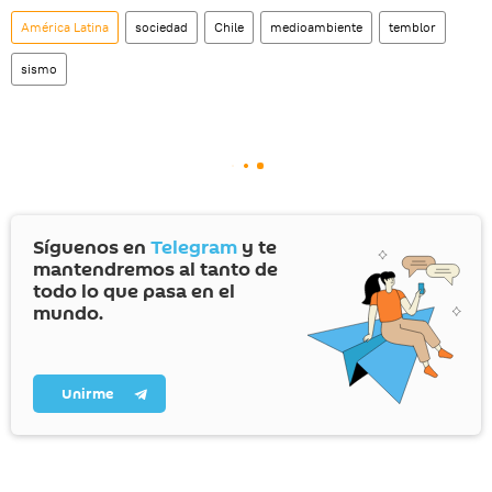
social rusa VK
.
América Latina
sociedad
Chile
medioambiente
temblor
sismo
Síguenos en
Telegram
y te
mantendremos al tanto de
todo lo que pasa en el
mundo.
Unirme