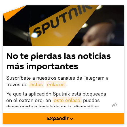
No te pierdas las noticias
más importantes
Suscríbete a nuestros canales de Telegram a
través de
estos
enlaces
.
Ya que la aplicación Sputnik está bloqueada
en el extranjero, en
este enlace
puedes
descargarla e instalarla en tu dispositivo
móvil (¡solo para Android!).
Expandir
También tenemos una cuenta
en la red 