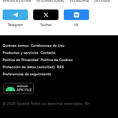
AMÉRICA LATINA
INTERNACIONAL
ECONOMÍA
DEFENSA
M
Telegram
Twitter
VK
Quiénes somos
Condiciones de Uso
Productos y servicios
Contacto
Política de Privacidad
Politica de Cookies
Protección de datos (solicitud)
RSS
Preferencias de seguimiento
© 2026 Sputnik Todos los derechos reservados. 18+