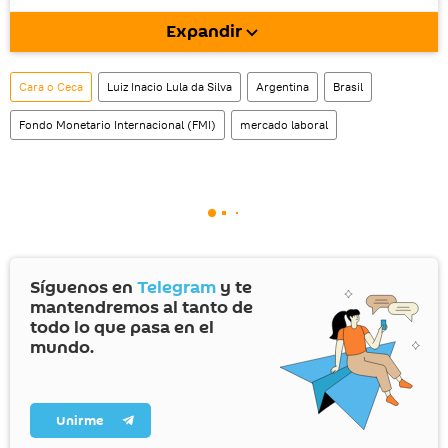
móvil (¡solo para Android!).
Expandir
Cara o Ceca
Luiz Inacio Lula da Silva
Argentina
Brasil
Fondo Monetario Internacional (FMI)
mercado laboral
Síguenos en
Telegram
y te
mantendremos al tanto de
todo lo que pasa en el
mundo.
Unirme