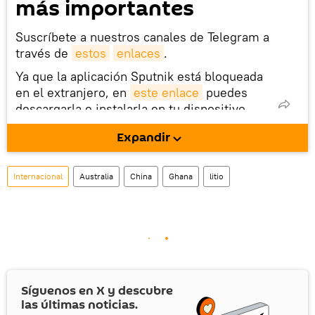
más importantes
Suscríbete a nuestros canales de Telegram a
través de
estos
enlaces
.
Ya que la aplicación Sputnik está bloqueada
en el extranjero, en
este enlace
puedes
descargarla e instalarla en tu dispositivo
móvil (¡solo para Android!).
Expandir
También tenemos una cuenta
en la red 
social rusa VK
.
Internacional
Australia
China
Ghana
litio
Síguenos en
X
y descubre
las últimas noticias.