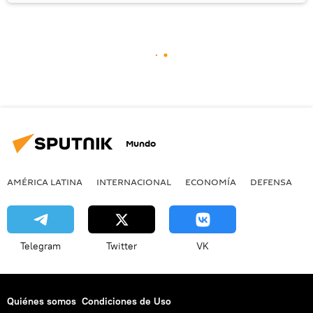
Mundo
AMÉRICA LATINA
INTERNACIONAL
ECONOMÍA
DEFENSA
M
Telegram
Twitter
VK
Quiénes somos
Condiciones de Uso