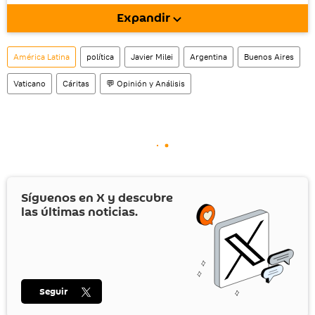
móvil (¡solo para Android!).
Expandir
También tenemos una cuenta
en la red 
social rusa VK
.
América Latina
política
Javier Milei
Argentina
Buenos Aires
Vaticano
Cáritas
💬 Opinión y Análisis
Síguenos en
X
y descubre
las últimas noticias.
Seguir