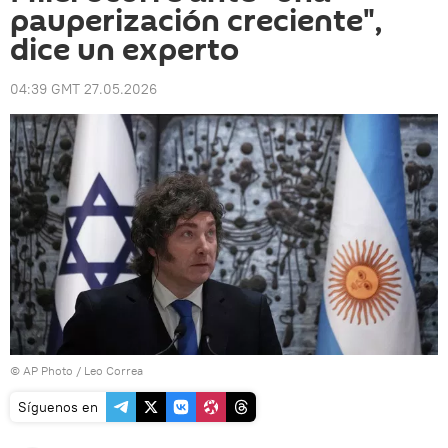
pauperización creciente",
dice un experto
04:39 GMT 27.05.2026
© AP Photo / Leo Correa
Síguenos en