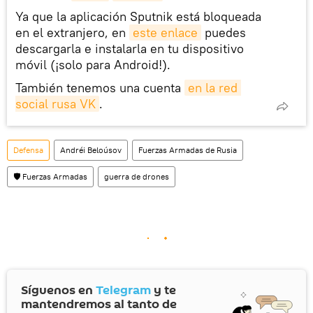
Ya que la aplicación Sputnik está bloqueada
en el extranjero, en
este enlace
puedes
descargarla e instalarla en tu dispositivo
móvil (¡solo para Android!).
También tenemos una cuenta
en la red 
social rusa VK
.
Defensa
Andréi Beloúsov
Fuerzas Armadas de Rusia
🛡️ Fuerzas Armadas
guerra de drones
Síguenos en
Telegram
y te
mantendremos al tanto de