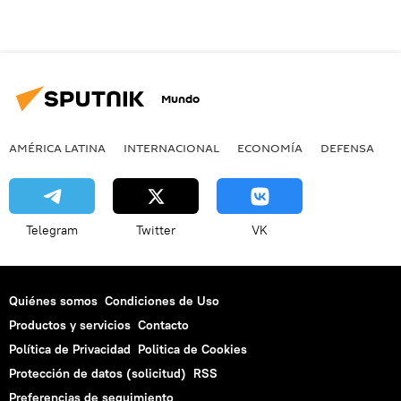
Mundo
AMÉRICA LATINA
INTERNACIONAL
ECONOMÍA
DEFENSA
M
Telegram
Twitter
VK
Quiénes somos
Condiciones de Uso
Productos y servicios
Contacto
Política de Privacidad
Politica de Cookies
Protección de datos (solicitud)
RSS
Preferencias de seguimiento