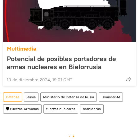
Multimedia
Potencial de posibles portadores de
armas nucleares en Bielorrusia
10 de diciembre 2024, 19:01 GMT
Defensa
Rusia
Ministerio de Defensa de Rusia
Iskander-M
🛡️ Fuerzas Armadas
fuerzas nucleares
maniobras