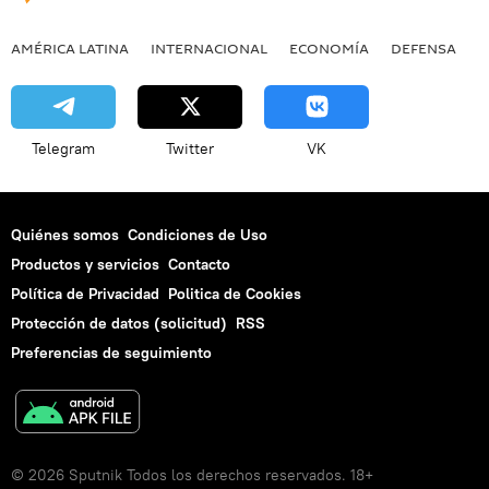
AMÉRICA LATINA
INTERNACIONAL
ECONOMÍA
DEFENSA
M
Telegram
Twitter
VK
Quiénes somos
Condiciones de Uso
Productos y servicios
Contacto
Política de Privacidad
Politica de Cookies
Protección de datos (solicitud)
RSS
Preferencias de seguimiento
© 2026 Sputnik Todos los derechos reservados. 18+