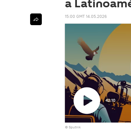
a Latinoamé
15:00 GMT 14.05.2026
42:10
Reproducir
© Sputnik
vídeo