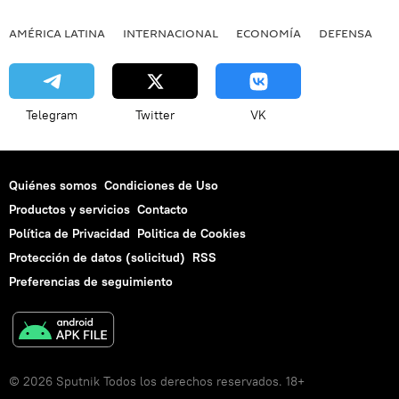
AMÉRICA LATINA
INTERNACIONAL
ECONOMÍA
DEFENSA
M
Telegram
Twitter
VK
Quiénes somos
Condiciones de Uso
Productos y servicios
Contacto
Política de Privacidad
Politica de Cookies
Protección de datos (solicitud)
RSS
Preferencias de seguimiento
© 2026 Sputnik Todos los derechos reservados. 18+