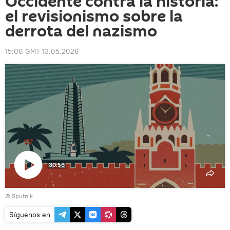
Occidente contra la historia:
el revisionismo sobre la
derrota del nazismo
15:00 GMT 13.05.2026
30:56
Reproducir
© Sputnik
vídeo
Síguenos en