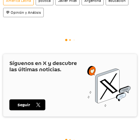
América Latina
política
Javier Milei
Argentina
educación
💬 Opinión y Análisis
Síguenos en
X
y descubre
las últimas noticias.
Seguir