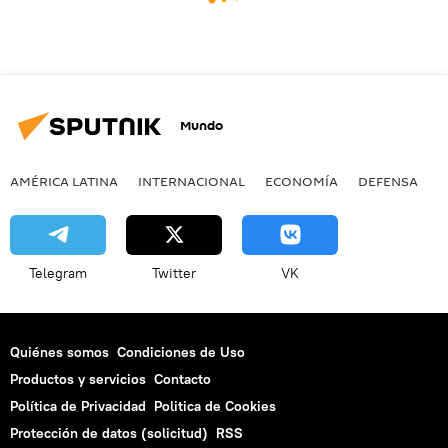
Mundo
AMÉRICA LATINA
INTERNACIONAL
ECONOMÍA
DEFENSA
M
Telegram
Twitter
VK
Quiénes somos
Condiciones de Uso
Productos y servicios
Contacto
Política de Privacidad
Politica de Cookies
Protección de datos (solicitud)
RSS