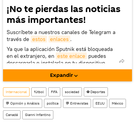
¡No te pierdas las noticias
más importantes!
Suscríbete a nuestros canales de Telegram a
través de
estos
enlaces
.
Ya que la aplicación Sputnik está bloqueada
en el extranjero, en
este enlace
puedes
descargarla e instalarla en tu dispositivo
móvil (¡solo para Android!).
Expandir
Internacional
fútbol
FIFA
sociedad
⚽ Deportes
💬 Opinión y Análisis
política
💬 Entrevistas
EEUU
México
Canadá
Gianni Infantino