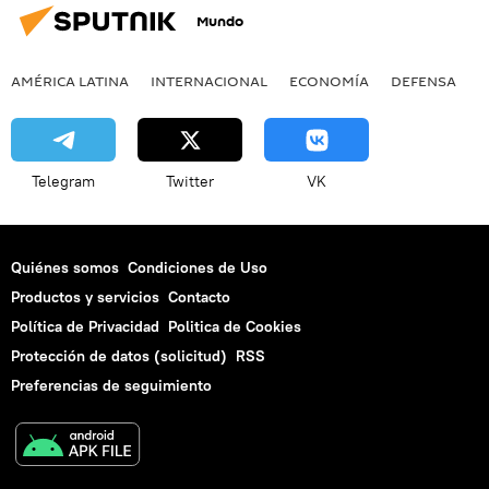
Mundo
AMÉRICA LATINA
INTERNACIONAL
ECONOMÍA
DEFENSA
M
Telegram
Twitter
VK
Quiénes somos
Condiciones de Uso
Productos y servicios
Contacto
Política de Privacidad
Politica de Cookies
Protección de datos (solicitud)
RSS
Preferencias de seguimiento