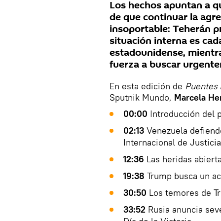
Los hechos apuntan a qu
de que continuar la agre
insoportable: Teherán pr
situación interna es cad
estadounidense, mientr
fuerza a buscar urgente
En esta edición de
Puentes 
Sputnik Mundo,
Marcela He
00:00
Introducción del 
02:13
Venezuela defiende
Internacional de Justicia
12:36
Las heridas abierta
19:38
Trump busca un acu
30:50
Los temores de T
33:52
Rusia anuncia sever