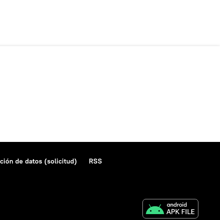
ción de datos (solicitud)
RSS