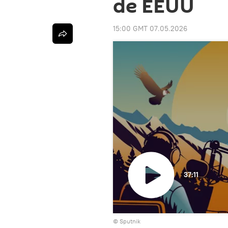
de EEUU
15:00 GMT 07.05.2026
37:11
Reproducir
© Sputnik
vídeo