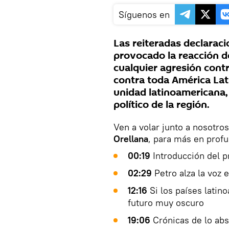
Síguenos en
Las reiteradas declarac
provocado la reacción d
cualquier agresión contr
contra toda América Lati
unidad latinoamericana,
político de la región.
Ven a volar junto a nosotro
Orellana
, para más en profu
00:19
Introducción del 
02:29
Petro alza la voz
12:16
Si los países latin
futuro muy oscuro
19:06
Crónicas de lo ab