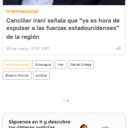
Internacional
Canciller iraní señala que "ya es hora de
expulsar a las fuerzas estadounidenses"
de la región
30 de marzo, 21:57 GMT
América Latina
Nicaragua
Irán
Daniel Ortega
Rosario Murillo
política
Síguenos en
X
y descubre
las últimas noticias.