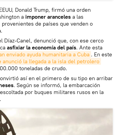
 EEUU, Donald Trump, firmó una orden
shington a
imponer aranceles
a las
 provenientes de países que venden o
.
el Díaz-Canel, denunció que, con ese cerco
sca
asfixiar la economía del país
. Ante esta
an enviado ayuda humanitaria a Cuba
. En este
 anunció la llegada a la isla del petrolero 
100.000 toneladas de crudo.
nvirtió así en el primero de su tipo en arribar
 meses
. Según se informó, la embarcación
 escoltada por buques militares rusos en la
.