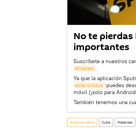
No te pierdas 
importantes
Suscríbete a nuestros ca
enlaces
.
Ya que la aplicación Sput
este enlace
puedes desca
móvil (¡solo para Android
También tenemos una cu
América Latina
Cuba
Matanzas