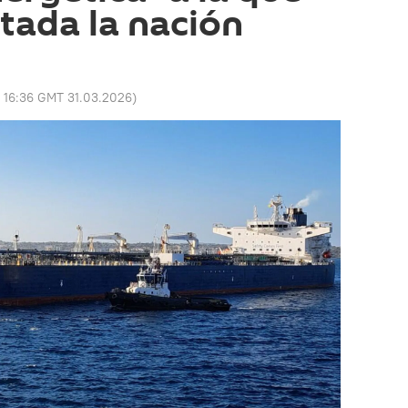
ntada la nación
:
16:36 GMT 31.03.2026
)