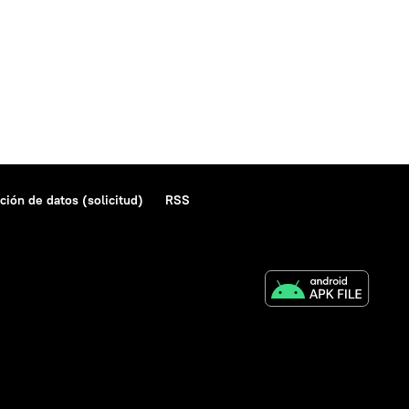
ción de datos (solicitud)
RSS