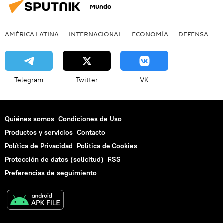
Mundo
AMÉRICA LATINA
INTERNACIONAL
ECONOMÍA
DEFENSA
M
Telegram
Twitter
VK
Quiénes somos
Condiciones de Uso
Productos y servicios
Contacto
Política de Privacidad
Politica de Cookies
Protección de datos (solicitud)
RSS
Preferencias de seguimiento