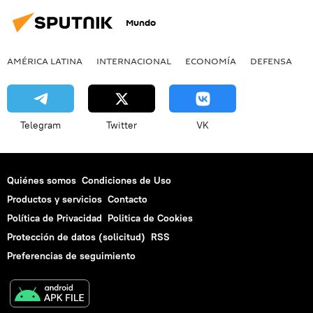
Mundo
AMÉRICA LATINA
INTERNACIONAL
ECONOMÍA
DEFENSA
M
Telegram
Twitter
VK
Quiénes somos
Condiciones de Uso
Productos y servicios
Contacto
Política de Privacidad
Politica de Cookies
Protección de datos (solicitud)
RSS
Preferencias de seguimiento