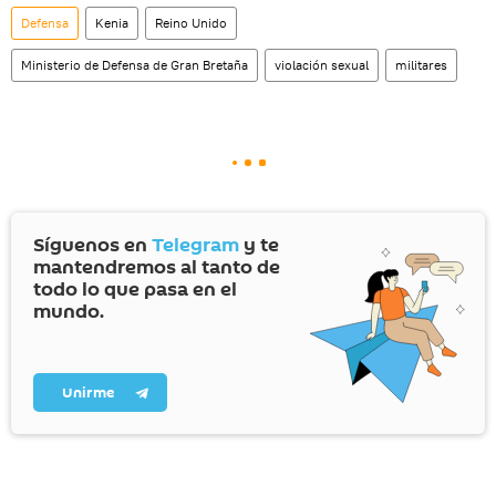
social rusa VK
.
Defensa
Kenia
Reino Unido
Ministerio de Defensa de Gran Bretaña
violación sexual
militares
Síguenos en
Telegram
y te
mantendremos al tanto de
todo lo que pasa en el
mundo.
Unirme