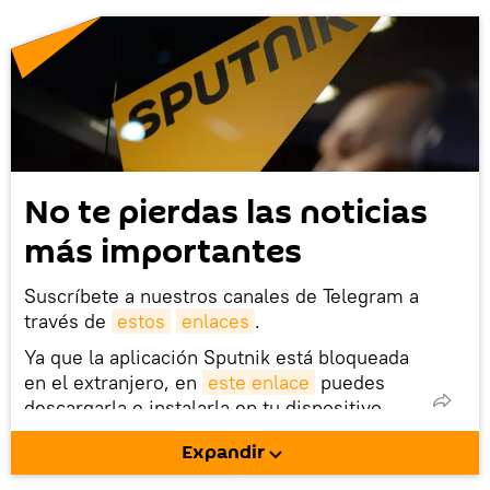
No te pierdas las noticias
más importantes
Suscríbete a nuestros canales de Telegram a
través de
estos
enlaces
.
Ya que la aplicación Sputnik está bloqueada
en el extranjero, en
este enlace
puedes
descargarla e instalarla en tu dispositivo
móvil (¡solo para Android!).
Expandir
También tenemos una cuenta
en la red 