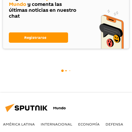
Mundo
y comenta las
últimas noticias en nuestro
chat
Registrarse
Mundo
AMÉRICA LATINA
INTERNACIONAL
ECONOMÍA
DEFENSA
M