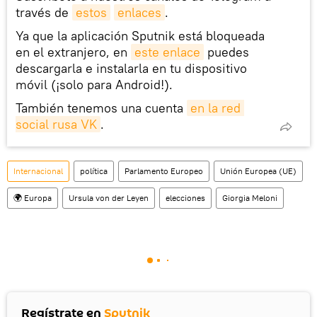
través de
estos
enlaces
.
Ya que la aplicación Sputnik está bloqueada
en el extranjero, en
este enlace
puedes
descargarla e instalarla en tu dispositivo
móvil (¡solo para Android!).
También tenemos una cuenta
en la red 
social rusa VK
.
Internacional
política
Parlamento Europeo
Unión Europea (UE)
🌍 Europa
Ursula von der Leyen
elecciones
Giorgia Meloni
Regístrate en
Sputnik