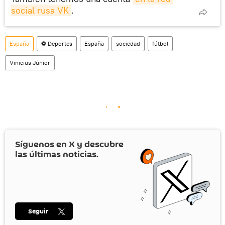
social rusa VK
.
España
⚽ Deportes
España
sociedad
fútbol
Vinicius Júnior
Síguenos en
X
y descubre
las últimas noticias.
Seguir