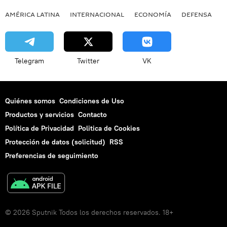
AMÉRICA LATINA
INTERNACIONAL
ECONOMÍA
DEFENSA
M
Telegram
Twitter
VK
Quiénes somos
Condiciones de Uso
Productos y servicios
Contacto
Política de Privacidad
Politica de Cookies
Protección de datos (solicitud)
RSS
Preferencias de seguimiento
© 2026 Sputnik Todos los derechos reservados. 18+