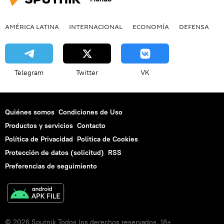
AMÉRICA LATINA
INTERNACIONAL
ECONOMÍA
DEFENSA
M
Telegram
Twitter
VK
Quiénes somos
Condiciones de Uso
Productos y servicios
Contacto
Política de Privacidad
Politica de Cookies
Protección de datos (solicitud)
RSS
Preferencias de seguimiento
© 2026 Sputnik Todos los derechos reservados. 18+