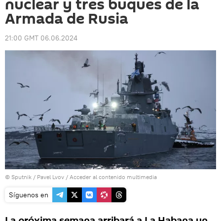
nuclear y tres buques de la
Armada de Rusia
21:00 GMT 06.06.2024
© Sputnik / Pavel Lvov
/
Acceder al contenido multimedia
Síguenos en
La próxima semana arribará a La Habana un