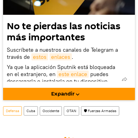
No te pierdas las noticias
más importantes
Suscríbete a nuestros canales de Telegram a
través de
estos
enlaces
.
Ya que la aplicación Sputnik está bloqueada
en el extranjero, en
este enlace
puedes
descargarla e instalarla en tu dispositivo
móvil (¡solo para Android!).
Expandir
También tenemos una cuenta
en la red 
social rusa VK
.
Defensa
Cuba
Occidente
OTAN
🛡️ Fuerzas Armadas