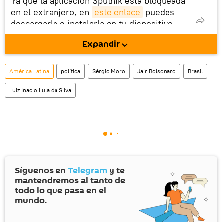
Ya que la aplicación Sputnik está bloqueada
en el extranjero, en
este enlace
puedes
descargarla e instalarla en tu dispositivo
móvil (¡solo para Android!).
Expandir
También tenemos una cuenta
en la red 
social rusa VK
.
América Latina
política
Sérgio Moro
Jair Bolsonaro
Brasil
Luiz Inacio Lula da Silva
Síguenos en
Telegram
y te
mantendremos al tanto de
todo lo que pasa en el
mundo.