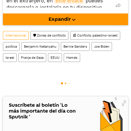
en el extranjero, en
este enlace
puedes
descargarla e instalarla en tu dispositivo
móvil (¡solo para Android!).
Expandir
También tenemos una cuenta
en la red 
social rusa VK
.
Internacional
🛡️ Zonas de conflicto
📰 Conflicto palestino-israelí
política
Benjamín Netanyahu
Bernie Sanders
Joe Biden
Israel
Franja de Gaza
EEUU
Hamás
Suscríbete al boletín 'Lo
más importante del día con
Sputnik '