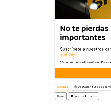
No te pierdas 
importantes
Suscríbete a nuestros ca
enlaces
.
Ya que la aplicación Sput
este enlace
puedes desca
móvil (¡solo para Android
También tenemos una cu
Defensa
📰 Operación rusa de desmil
Rusia
🛡️ Fuerzas Armadas