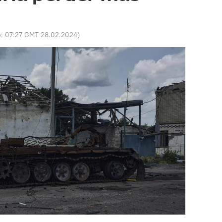
o:
07:27 GMT 28.02.2024
)