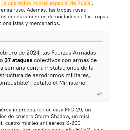
e
la operación militar especial de Rusia
,
fensa ruso. Además, las tropas rusas
rios emplazamientos de unidades de las tropas
ionalistas y mercenarios.
 febrero de 2024, las Fuerzas Armadas
bo
37 ataques
colectivos con armas de
la semana contra instalaciones de la
aestructura de aeródromos militares,
mbustible", detalló el Ministerio.
aérea interceptaron un caza MiG-29, un
iles de crucero Storm Shadow, un misil
t
, cuatro misiles antiaéreos S-200
rrestres, tres misiles antirradar HARM, seis