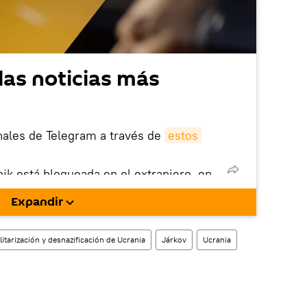
las noticias más
nales de Telegram a través de
estos
nik está bloqueada en el extranjero, en
rgarla e instalarla en tu dispositivo
Expandir
!).
enta
en la red social rusa VK
.
itarización y desnazificación de Ucrania
Járkov
Ucrania