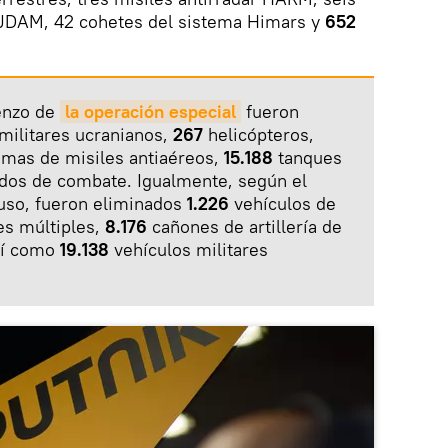
 JDAM, 42 cohetes del sistema Himars y
652
ienzo de
la operación especial
fueron
militares ucranianos,
267
helicópteros,
emas de misiles antiaéreos,
15.188
tanques
ados de combate. Igualmente, según el
ruso, fueron eliminados
1.226
vehículos de
es múltiples,
8.176
cañones de artillería de
sí como
19.138
vehículos militares