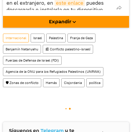
en el extranjero, en
este enlace
puedes
descargarla e instalarla en tu dispositivo
móvil (¡solo para Android!).
Expandir
También tenemos una cuenta
en la red 
social rusa VK
.
Internacional
Israel
Palestina
Franja de Gaza
Benjamín Netanyahu
📰 Conflicto palestino-israelí
Fuerzas de Defensa de Israel (FDI)
Agencia de la ONU para los Refugiados Palestinos (UNRWA)
🛡️ Zonas de conflicto
Hamás
Cisjordania
política
Síguenos en
Telegram
y te